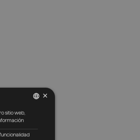
×
ro sitio web,
SPANISH
nformación
ENGLISH
funcionalidad