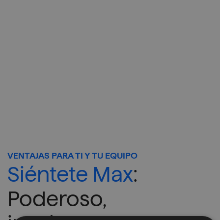
97,3
%
de nuestros clientes están
satisfechos con nuestros
servicios de acompañamiento
+
10
años de fidelidad media de
nuestros clientes
+
15
años trabajando como
especialistas de élite en
Microsoft 365 y Azure
VENTAJAS PARA TI Y TU EQUIPO
Siéntete Max
:
Poderoso,