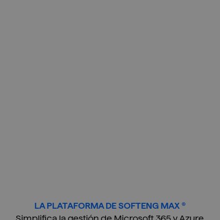
capacidades digitales para avanzar más
rápido, encargándonos también de
ajustarlos y mantenerlos una vez
desplegados para que te olvides de los
continuos cambios de Microsoft.
Garantiza tus resultados
Te garantizamos que todas las nuevas
capacidades digitales que te
implantamos han sido previamente
probadas, contrastadas y usadas con
éxito en otras empresas, empezando por
Softeng.
Protege tu negocio
Maximiza el ROI de la nube
LA PLATAFORMA DE SOFTENG MAX ®
Simplifica la gestión de Microsoft 365 y Azure