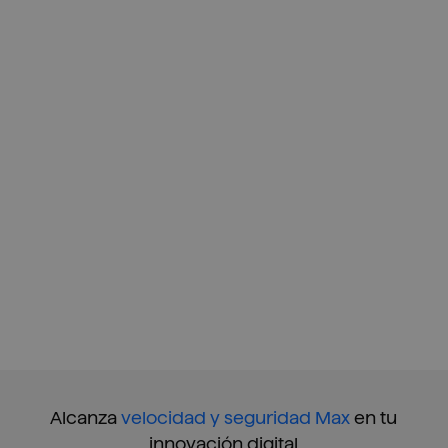
Softeng Max es nuestra solución formada por 3
servicios ​de acompañamiento, que incluyen una
metodología propia,​ la guía de nuestros expertos
en la nube, aceleradores ​de digitalización y
ciberseguridad, y las herramientas ​inteligentes
de nuestra plataforma.​
Alcanza
velocidad y seguridad Max
en tu
innovación digital