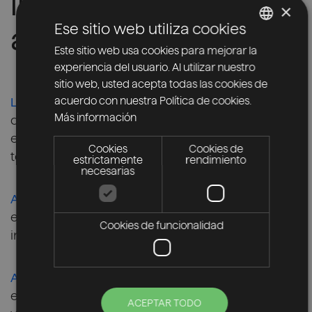
inspirado y
×
Ese sitio web utiliza cookies
acompañado
Este sitio web usa cookies para mejorar la
SPANISH
experiencia del usuario. Al utilizar nuestro
ENGLISH
sitio web, usted acepta todas las cookies de
acuerdo con nuestra Política de cookies.
Libérate
Más información
de las múltiples tareas que haremos por ti,
evitando perder tu tiempo en faenas muy
Cookies
Cookies de
técnicas y complejas.
estrictamente
rendimiento
necesarias
Apóyate
en ingenieros expertos en cualquier producto
Cookies de funcionalidad
incluido en Microsoft 365 y Azure.
Avanza
en tus objetivos de negocio, mantente a la
ACEPTAR TODO