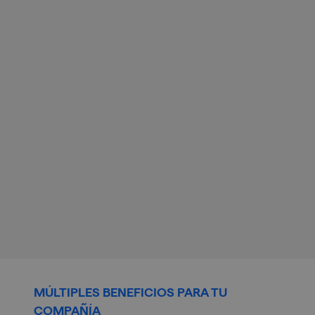
Max Global Defense
Ciberseguridad, desde la nube
Vigilamos 24x7 y actuamos ante incidentes de
seguridad, estén donde estén tus activos,
maximizando la protección de tu negocio
para que puedas avanzar sin miedo.
SABER MÁS
MÚLTIPLES BENEFICIOS PARA TU
COMPAÑÍA