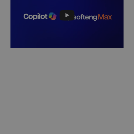
Solicita una demo
La Plataforma de Softeng Max cuenta con 7
herramientas inteligentes que ayudan a
resolver problemas como:
Falta de visibilidad sobre el riesgo de
sufrir ciberincidentes.
Alta dedicación de IT en
configuraciones, procesos y helpdesk.
Necesidad de soporte rápido y de