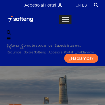
Acceso al Portal
EN
ES
Softeng
Cómo te ayudamos
Especialistas en…
EN
ES
Recursos
Sobre Softeng
Acceso al Portal
¿Hablamos?
¿Hablamos?